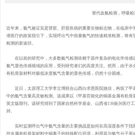
替代血氨检测，呼吸检
近年来，氨气被证实是肾脏、肝脏疾病的重要生物标志物，在临床中
准医疗的政策指引下，实现呼出气中痕量氨气的快速精准检测，将有
检测的新途径。
在以前的研究中，大多数氨气检测依赖于器件复杂的电化学传感设
氨气显色传感领域的应用，受到研究者们的高度关注。然而，由于水
有机骨架材料对极低浓度氨气含量的显色传感，仍然十分困难。
近日，太原理工大学李立博联合山西白求恩医院姚佳，构筑了甲基
中的氨气含量高灵敏检测。该成果以《甲基官能化的铜基金属有机骨
英文版期刊。该研究得到了国家自然科学基金、山西省136振兴医疗
持。
实时监测呼出气中氨气含量的主要挑战是如何在高湿度条件下找到
控金属有机骨架材料中铜离子的特殊配位环境，利用其与氨气分子形