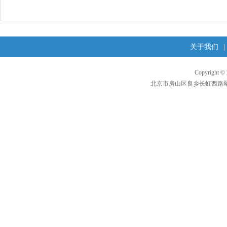
关于我们
|
Copyright 
北京市房山区良乡长虹西路翠柳东街1