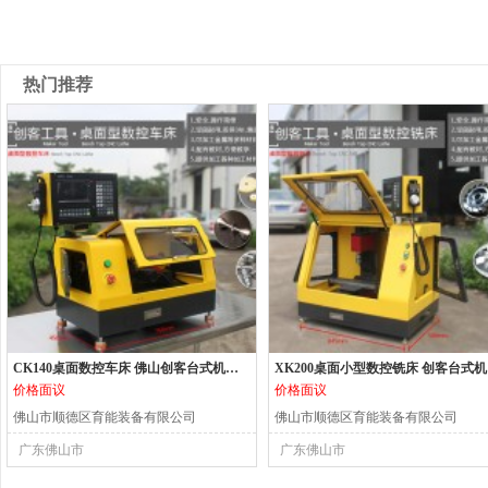
热门推荐
CK140桌面数控车床 佛山创客台式机床 小型数控机床
XK2
价格面议
价格面议
佛山市顺德区育能装备有限公司
佛山市顺德区育能装备有限公司
广东佛山市
广东佛山市