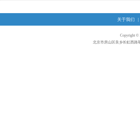
关于我们
|
Copyright 
北京市房山区良乡长虹西路翠柳东街1