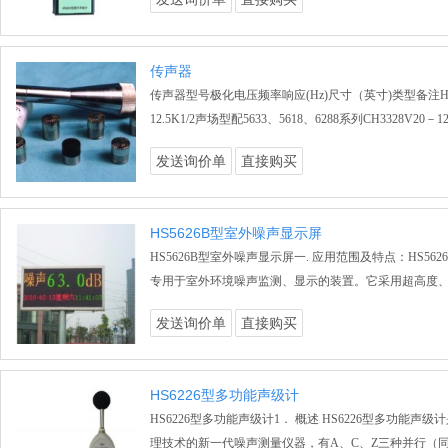
传声器
传声器型号极化电压频率响应(Hz)尺寸（英寸)类型备注HS14
12.5K1/2声场型配5633、5618、6288系列CH3328V20－12
发送询价单
直接购买
HS5626B型室外噪声显示屏
HS5626B型室外噪声显示屏一. 应用范围及特点：HS56
专用于室外环境噪声监测、显示的装置。它采用超高度
发送询价单
直接购买
HS6226型多功能声级计
HS6226型多功能声级计1． 概述 HS6226型多功能声
理技术的新一代噪声测量仪器，有A、C、Z三种并行（