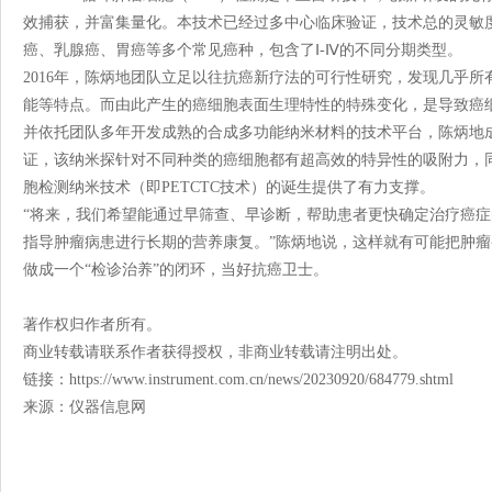
效捕获，并富集量化。本技术已经过多中心临床验证，技术总的灵敏度
癌、乳腺癌、胃癌等多个常见癌种，包含了Ⅰ-Ⅳ的不同分期类型。
2016年，陈炳地团队立足以往抗癌新疗法的可行性研究，发现几乎
能等特点。而由此产生的癌细胞表面生理特性的特殊变化，是导致癌
并依托团队多年开发成熟的合成多功能纳米材料的技术平台，陈炳地
证，该纳米探针对不同种类的癌细胞都有超高效的特异性的吸附力，
胞检测纳米技术（即PETCTC技术）的诞生提供了有力支撑。
“将来，我们希望能通过早筛查、早诊断，帮助患者更快确定治疗癌
指导肿瘤病患进行长期的营养康复。”陈炳地说，这样就有可能把肿瘤
做成一个“检诊治养”的闭环，当好抗癌卫士。
著作权归作者所有。
商业转载请联系作者获得授权，非商业转载请注明出处。
链接：https://www.instrument.com.cn/news/20230920/684779.shtml
来源：仪器信息网