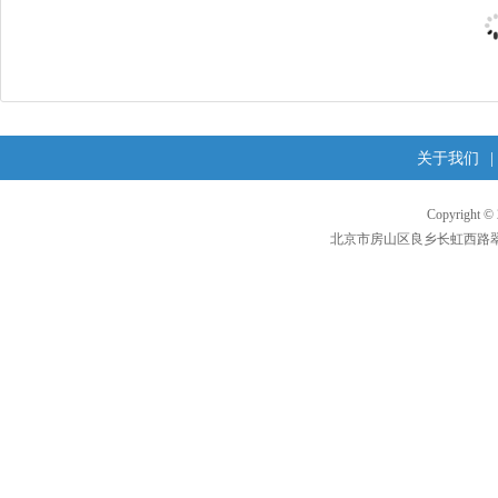
关于我们
|
Copyright 
北京市房山区良乡长虹西路翠柳东街1