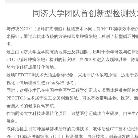
同济大学团队首创新型检测技
与传统的CTC（循环肿瘤细胞）检测技术不同，针对CTC捕获效率
米探针，通过非抗体依赖的方法磁富集肿瘤细胞，独创了新型循环肿瘤细
多。
这是由同济大学医学院陈炳地博士及其团队，历时十余年研发与临床
CTC（循环肿瘤细胞）检测的新突破。自2010年进入该领域以来，
努力使科研成果转化落地。
这项PETCTC®技术无须生物标记物，采用非抗体依赖原理，适用
视化，供病理医生进行“金标准”诊断。
同时，这项技术已在中国生物医学工程学会正式立项团体标准并即将
PETCTC®技术属于医工交叉创新领域，可以有效带动生物、医药
全国人民的健康保驾护航。
作为同济大学科技成果转化项目，致慧医疗还成功自主研发、自主生
展台。
液体活检是目前肿瘤早筛和治疗的关键技术。液体活检CTC技术也经历多次
PETCTC循环肿瘤细胞（CTC）检测是本土自研技术，创新研发的