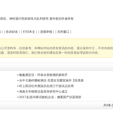
先癌症、神经退行性疾病等大队列研究 著作权归作者所有
藏
] [
告诉好友
] [
打印本文
] [
违规举报
] [
关闭窗口
]
的公开资料等，仅供参考。本网站对站内所有资讯的内容、观点保持中立，不对内容的
问题，请及时联系我们，我们将在收到通知后第一时间妥善处理该部分内容。
• 氨氮测定仪：环保水质检测的新助手
• 水中大肠杆菌检测仪-无需在无菌室操作【恒美新
• 杆上双目红外测温仪在浙江宁波试点应用
• 海南大学精密仪器高等研究中心成立
• 2017走进26家试验机企业，侧看国产仪器现状
共
0
条 