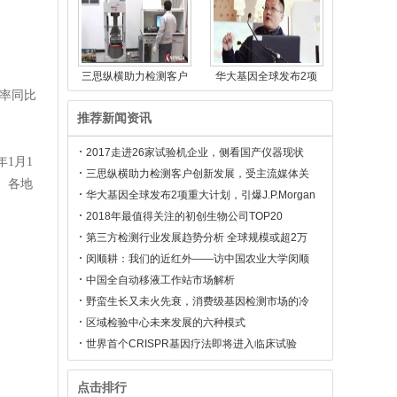
三思纵横助力检测客户
华大基因全球发布2项
标率同比
推荐新闻资讯
2017走进26家试验机企业，侧看国产仪器现状
1月1
三思纵横助力检测客户创新发展，受主流媒体关
。各地
注
华大基因全球发布2项重大计划，引爆J.P.Morgan
健康大会
2018年最值得关注的初创生物公司TOP20
第三方检测行业发展趋势分析 全球规模或超2万
亿
闵顺耕：我们的近红外——访中国农业大学闵顺
耕教授
中国全自动移液工作站市场解析
野蛮生长又未火先衰，消费级基因检测市场的冷
思考
区域检验中心未来发展的六种模式
世界首个CRISPR基因疗法即将进入临床试验
点击排行