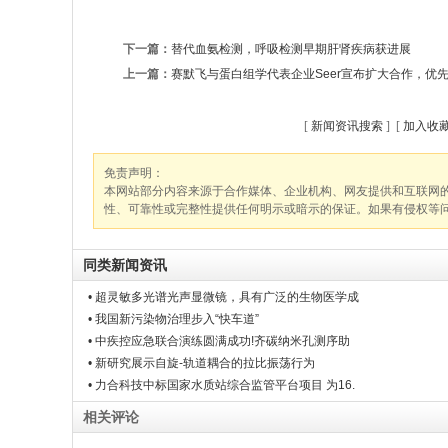
下一篇：
替代血氨检测，呼吸检测早期肝肾疾病获进展
上一篇：
赛默飞与蛋白组学代表企业Seer宣布扩大合作，优
[
新闻资讯搜索
] [
加入收
免责声明：
本网站部分内容来源于合作媒体、企业机构、网友提供和互联网
性、可靠性或完整性提供任何明示或暗示的保证。如果有侵权等
同类新闻资讯
• 超灵敏多光谱光声显微镜，具有广泛的生物医学成
• 我国新污染物治理步入“快车道”
• 中疾控应急联合演练圆满成功!齐碳纳米孔测序助
• 新研究展示自旋-轨道耦合的拉比振荡行为
• 力合科技中标国家水质站综合监管平台项目 为16.
相关评论