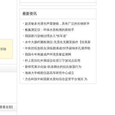
最新资讯
超灵敏多光谱光声显微镜，具有广泛的生物医学
成像潜力
氨氮测定仪：环保水质检测的新助手
我国新污染物治理步入“快车道”
水中大肠杆菌检测仪-无需在无菌室操作【恒美新
品】
中疾控应急联合演练圆满成功!齐碳纳米孔测序助
准确
力野外检测和移动快速部署
我国今年将建成声环境质量监测网
杆上双目红外测温仪在浙江宁波试点应用
新研究展示自旋-轨道耦合的拉比振荡行为
海南大学精密仪器高等研究中心成立
力合科技中标国家水质站综合监管平台项目 为
16.8亿项目启动预热
[查看全部]