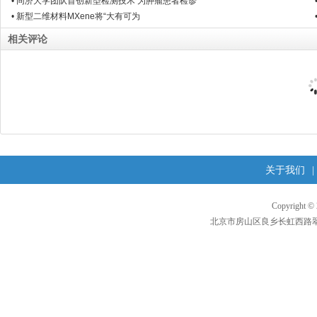
• 同济大学团队首创新型检测技术 为肿瘤患者检诊
• 新型二维材料MXene将“大有可为
相关评论
关于我们
|
Copyright 
北京市房山区良乡长虹西路翠柳东街1