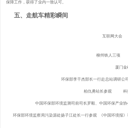
保障工作，获得了业内一致认可。
五、走航车精彩瞬间
互联网大会
柳州铁人三项
厦门金
环保部李干杰部长一行赴总站调研公
柏仇勇站长参观 科技
中国环保部环境监测司前司长罗毅、中国环保产业协
环保部环境监察局污染源处扬子江处长一行参观 《中国环境报》