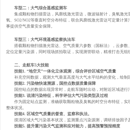
车型二：大气综合遥感监测车
集成颗粒物扫描雷达，风廓线激光雷达，微波辐射计，臭氧激光
氧、
SO2/NO2
等垂直时空分布特征，联合风廓线激光雷达可定量计算
事提供空气质量安全保障。
车型三：大气环境遥感监察执法车
搭载颗粒物扫描激光雷达、空气质量六参数（国标法），云参数
定位定量污染源，同时现场抓拍取证，实现测管联动，精准打击无组
二、走航车
5大技能
技能1. “地空天”一体化立体观测，综合评价区域空气质量
补充空间数据，观测大气垂直高度与大气水平结构的变化，绘制
技能
2. 污染物快速溯源，国控点数据质量保障
国控站点的数据出现异常时，走航车随时出动，对附近区域进行
技能3. 说清污染特征，科学评估大气污染类型及过程
作为固定站点监测，准确获取颗粒物
及臭氧的时空分布特征，实
整体状况。
技能4. 区域空气质量的督查、监察和执法。
摸清区域大气污染基本状况，监测重点污染源测，调研排放因子
技能5. 提升重污染天气监测和应对能力，提高预警预报精度