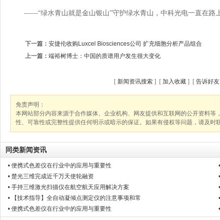
——“绿水青山就是金山银山”守护绿水青山，中科光电一直在路
下一篇：
安捷伦收购Luxcel Biosciences公司 扩充细胞分析产品组合
上一篇：
端裕树博士：中国的质谱用户发生很大变化
[
新闻资讯搜索
] [
加入收藏
] [
告诉好友
免责声明：
本网站部分内容来源于合作媒体、企业机构、网友提供和互联网的公开资料等
性、可靠性或完整性提供任何明示或暗示的保证。如果有侵权等问题，请及时
同类新闻资讯
• 便携式色差仪在行业中的应用与重要性
• 楚光三维完成近千万天使轮融资
• 手持三维激光扫描仪在航空航天应用解决方案
• 【技术指导】全自动凝倾点测定仪的注意事项和常
• 便携式色差仪在行业中的应用与重要性