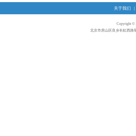
关于我们
|
Copyright 
北京市房山区良乡长虹西路翠柳东街1