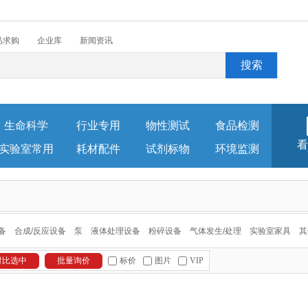
品求购
企业库
新闻资讯
生命科学
行业专用
物性测试
食品检测
看
实验室常用
耗材配件
试剂标物
环境监测
备
合成/反应设备
泵
液体处理设备
粉碎设备
气体发生/处理
实验室家具
其
标价
图片
VIP