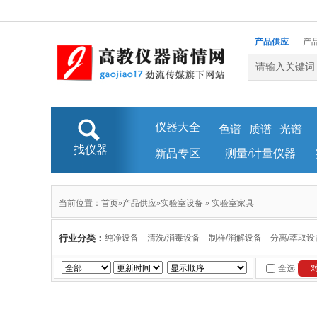
产品供应
产
仪器大全
色谱
质谱
光谱
找仪器
新品专区
测量/计量仪器
当前位置：
首页
»
产品供应
»
实验室设备
»
实验室家具
行业分类：
纯净设备
清洗/消毒设备
制样/消解设备
分离/萃取设
全选