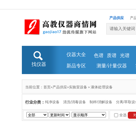
产品供应
产
仪器大全
色谱
质谱
光谱
找仪器
新品专区
测量/计量仪器
当前位置：
首页
»
产品供应
»
实验室设备
»
液体处理设备
行业分类：
纯净设备
清洗/消毒设备
制样/消解设备
分离/萃取设
全选