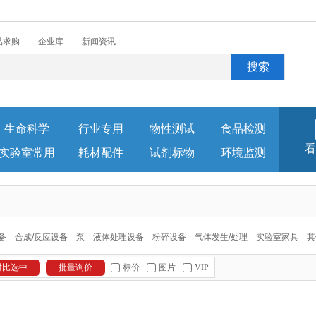
品求购
企业库
新闻资讯
生命科学
行业专用
物性测试
食品检测
看
实验室常用
耗材配件
试剂标物
环境监测
备
合成/反应设备
泵
液体处理设备
粉碎设备
气体发生/处理
实验室家具
其
标价
图片
VIP