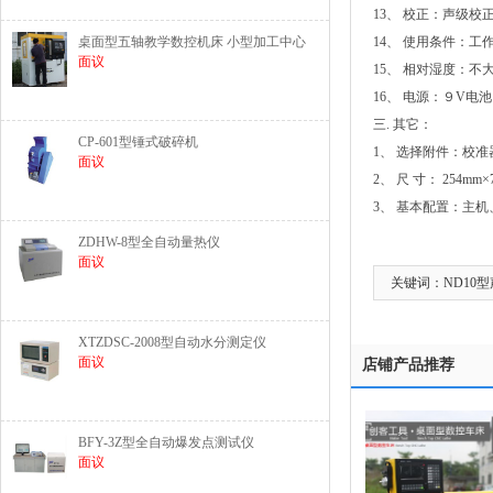
13、 校正：声级校
桌面型五轴教学数控机床 小型加工中心
14、 使用条件：工作
面议
15、 相对湿度：不大
16、 电源：９V电池
三. 其它：
CP-601型锤式破碎机
1、 选择附件：校
面议
2、 尺 寸： 254mm×
3、 基本配置：主
ZDHW-8型全自动量热仪
面议
关键词：ND10
XTZDSC-2008型自动水分测定仪
面议
店铺产品推荐
BFY-3Z型全自动爆发点测试仪
面议