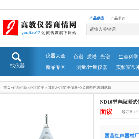
产品供应
产品求购
企业库
新闻资讯
仪器大全
色谱
质谱
光谱
生命科学
找仪器
新品专区
测量/计量仪器
实验室常
首页
»
产品供应
»
环境监测
»
其他环境监测仪器
»ND10型声级测试仪
ND10型声级测试
面议
起订量：0
国营红声器材