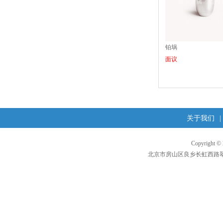
铂埚
面议
关于我们
|
Copyright 
北京市房山区良乡长虹西路翠柳东街1