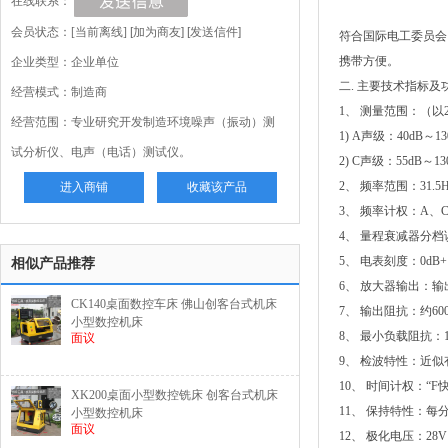
在线联系：
会员状态：[
当前离线
]
[加为商友]
[发送信件]
符合国际电工委员会
携带方便。
企业类型：企业单位
二. 主要技术指标及
经营模式：制造商
1、 测量范围：（以2
经营范围：专业研究开发制造环境噪声（振动）测
1) A声级：40dB～13
试分析仪、电声（电话）测试仪。
2) C声级：55dB～13
2、 频率范围：31.5H
进入商铺
收藏该产品
3、 频率计权：A、
4、 量程衰减器分档误
5、 电表刻度：0dB+1
相似产品推荐
6、 放大器输出：
CK140桌面数控车床 佛山创客台式机床 
7、 输出阻抗：约60
小型数控机床
8、 最小负载阻抗：1
面议
9、 检波特性：近
10、 时间计权：“F快
XK200桌面小型数控铣床 创客台式机床 
11、 保持特性：每
小型数控机床
面议
12、 极化电压：28