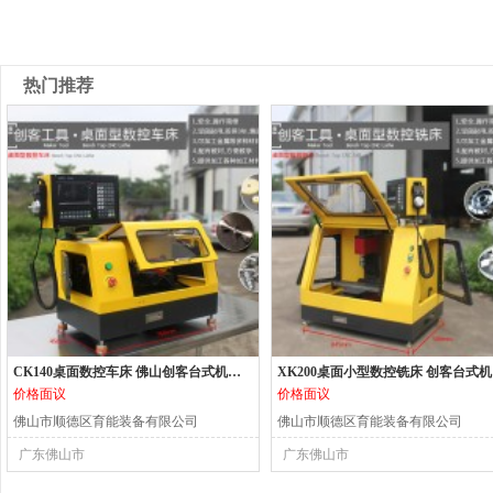
热门推荐
CK140桌面数控车床 佛山创客台式机床 小型数控机床
XK2
价格面议
价格面议
佛山市顺德区育能装备有限公司
佛山市顺德区育能装备有限公司
广东佛山市
广东佛山市