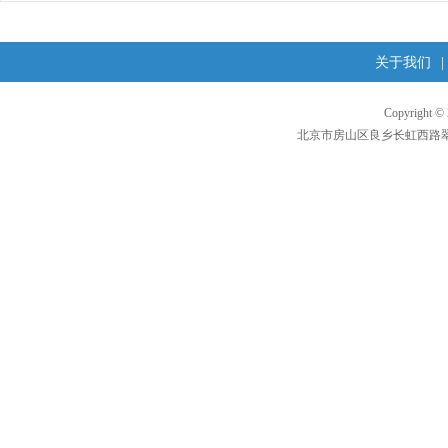
关于我们
|
Copyright 
北京市房山区良乡长虹西路翠柳东街1