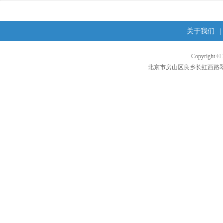
关于我们
|
Copyright 
北京市房山区良乡长虹西路翠柳东街1