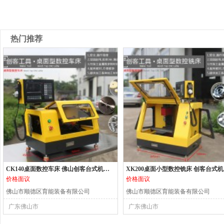
热门推荐
CK140桌面数控车床 佛山创客台式机床 小型数控机床
XK2
价格面议
价格面议
佛山市顺德区育能装备有限公司
佛山市顺德区育能装备有限公司
广东佛山市
广东佛山市