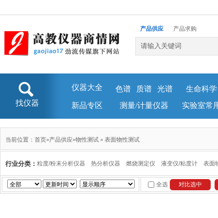
产品供应
产品求购
企业库
新闻资讯
仪器大全
色谱
质谱
光谱
生命科学
找仪器
新品专区
测量/计量仪器
实验室常
当前位置：
首页
»
产品供应
»
物性测试
»
表面物性测试
行业分类：
粒度/粉末分析仪器
热分析仪器
燃烧测定仪
液变仪/粘度计
表面
全选