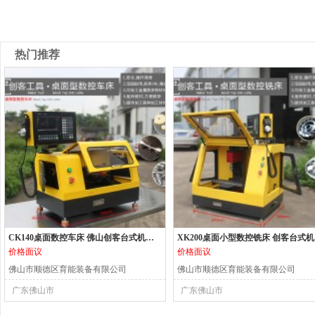
热门推荐
CK140桌面数控车床 佛山创客台式机床 小型数控机床
XK2
价格面议
价格面议
佛山市顺德区育能装备有限公司
佛山市顺德区育能装备有限公司
广东佛山市
广东佛山市