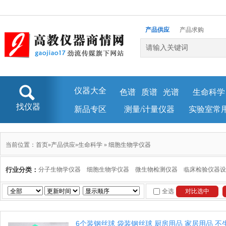
产品供应
产品求购
企业库
新闻资讯
仪器大全
色谱
质谱
光谱
生命科学
找仪器
新品专区
测量/计量仪器
实验室常
当前位置：
首页
»
产品供应
»
生命科学
»
细胞生物学仪器
行业分类：
分子生物学仪器
细胞生物学仪器
微生物检测仪器
临床检验仪器设
全选
6个装钢丝球 袋装钢丝球 厨房用品 家居用品 不