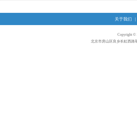
关于我们
|
Copyright 
北京市房山区良乡长虹西路翠柳东街1