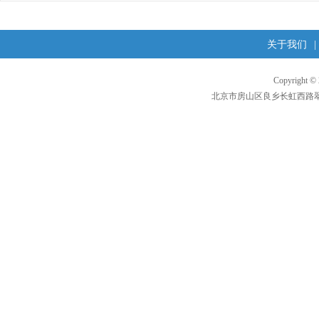
关于我们
|
Copyright 
北京市房山区良乡长虹西路翠柳东街1