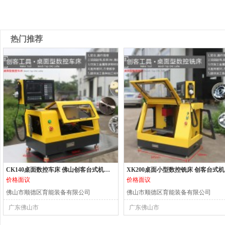
热门推荐
CK140桌面数控车床 佛山创客台式机床 小型数控机床
XK2
价格面议
价格面议
佛山市顺德区育能装备有限公司
佛山市顺德区育能装备有限公司
广东佛山市
广东佛山市