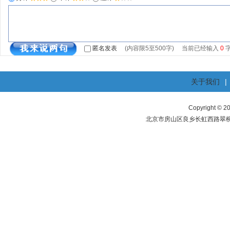
匿名发表
(内容限5至500字) 当前已经输入
0
关于我们
|
Copyright ©
北京市房山区良乡长虹西路翠柳东街1