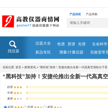
产品供应
产品求购
企业库
新闻资讯
仪器大全
色谱
质谱
光谱
生命科学
找仪器
新品专区
测量/计量仪器
实验室常
当前位置:
首页
»
新闻资讯
»
“黑科技”加持！安捷伦推出全新一代高真空涡轮分子泵 Twis
“黑科技”加持！安捷伦推出全新一代高真空涡轮分
好评
中评
差评
好评
中评
差评