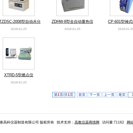
TZDSC-2008型自动水分
ZDHW-8型全自动量热仪
CP-601型锤
测定仪
2018-01-25
2018-01-25
2018-01-2
XTRD-5型燃点仪
2018-01-25
第
1
页/共
1
页
首页
下一页
上一页
尾页
市鑫泰高科仪器制造有限公司 版权所有 技术支持：
高教仪器商情网
访问量:71162
网