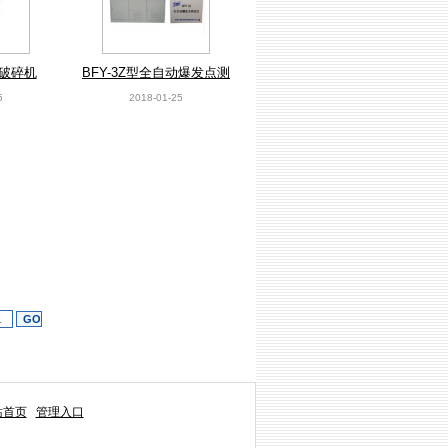
式破碎机
BFY-3Z型全自动爆发点测
试仪
5
2018-01-25
站首页
管理入口