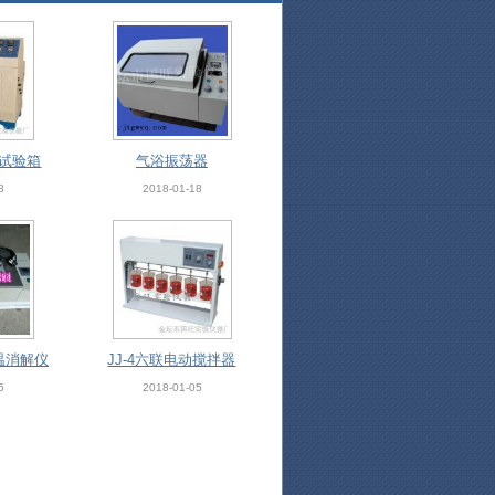
蚀试验箱
气浴振荡器
8
2018-01-18
恒温消解仪
JJ-4六联电动搅拌器
5
2018-01-05